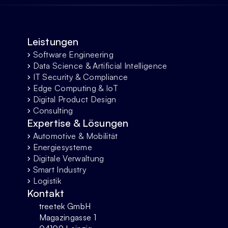
Leistungen
Software Engineering
chevron_forward
Data Science & Artificial Intelligence
chevron_forward
IT Security & Compliance
chevron_forward
Edge Computing & IoT
chevron_forward
Digital Product Design
chevron_forward
Consulting
chevron_forward
Expertise & Lösungen
Automotive & Mobilität
chevron_forward
Energiesysteme
chevron_forward
Digitale Verwaltung
chevron_forward
Smart Industry
chevron_forward
Logistik
chevron_forward
Kontakt
treetek GmbH
Magazingasse 1