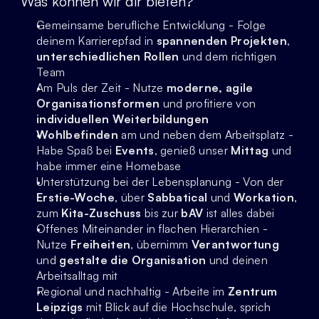
Was können wir dir bieten?
Gemeinsame berufliche Entwicklung - Folge 
deinem Karrierepfad in 
spannenden Projekten
, 
unterschiedlichen Rollen
 und dem richtigen 
Team
Am Puls der Zeit - Nutze 
moderne, agile 
Organisationsformen
 und profitiere von 
individuellen Weiterbildungen
Wohlbefinden
 am und neben dem Arbeitsplatz - 
Habe Spaß bei 
Events
, genieß unser 
Mittag
 und 
habe immer eine Homebase
Unterstützung bei der Lebensplanung - Von der 
Erstie-Woche
, über 
Sabbatical
 und 
Workation
, 
zum 
Kita-Zuschuss
 bis zur 
bAV
 ist alles dabei
Offenes Miteinander in flachen Hierarchien - 
Nutze 
Freiheiten
, übernimm 
Verantwortung 
und 
gestalte die Organisation
 und deinen 
Arbeitsalltag mit
Regional und nachhaltig - Arbeite im 
Zentrum 
Leipzigs 
mit Blick auf die Hochschule, sprich 