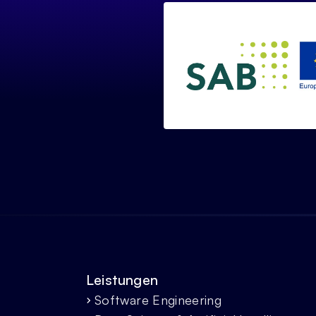
Leistungen
Software Engineering
chevron_forward