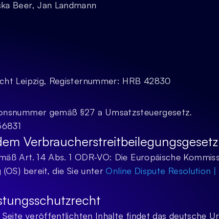
ska Beer, Jan Landmann
icht Leipzig, Registernummer: HRB 42830
tionsnummer gemäß §27 a Umsatzsteuergesetz.
56831
dem Verbraucherstreitbeilegungsgesetz
mäß Art. 14 Abs. 1 ODR-VO: Die Europäische Kommissio
 (OS) bereit, die Sie unter 
Online Dispute Resolution
istungsschutzrecht
r Seite veröffentlichten Inhalte findet das deutsche U